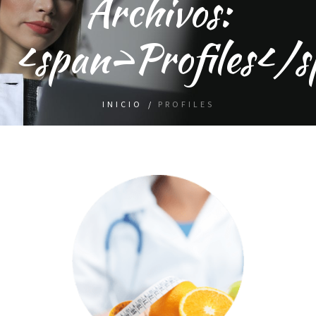
Archivos:
<span>Profiles</
INICIO
/
PROFILES