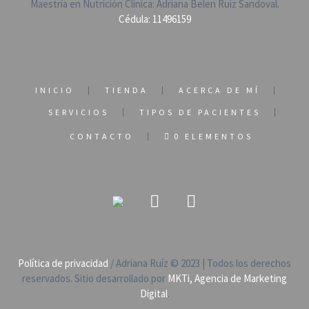
Maestría en Nutrición Clínica: Adriana Belen Ruíz Sandoval.
Cédula: 11496159
INICIO
TIENDA
ACERCA DE MÍ
SERVICIOS
TIPOS DE PACIENTES
CONTACTO
0 ELEMENTOS
Política de privacidad
/ Adriana Ruíz © 2023 | Todos los derechos
reservados. Sitio desarrollado por
MKTi, Agencia de Marketing
Digital
.