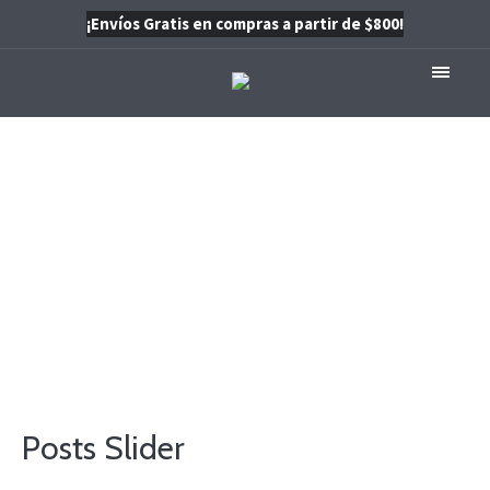
¡Envíos Gratis en compras a partir de $800!
Posts or Projects
Slider
INICIO
/
POSTS OR PROJECTS SLIDER
Posts Slider