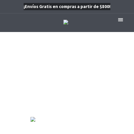
¡Envíos Gratis en compras a partir de $800!
Archivos:
<span>Projects</
INICIO
/
PROJECTS