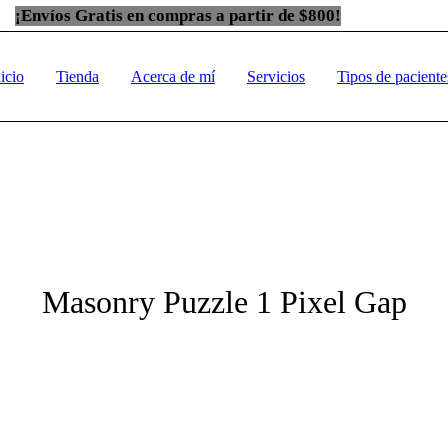
¡Envíos Gratis en compras a partir de $800!
icio
Tienda
Acerca de mí
Servicios
Tipos de paciente
Masonry Puzzle 1 Pixel Gap