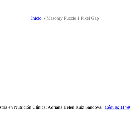
Inicio
/
Masonry Puzzle 1 Pixel Gap
tría en Nutrición Clínica: Adriana Belen Ruíz Sandoval.
Cédula: 1149