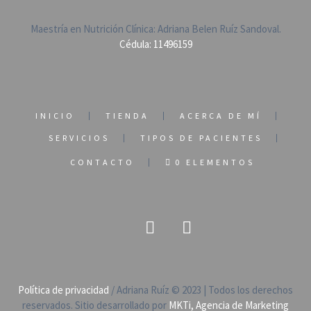
Maestría en Nutrición Clínica: Adriana Belen Ruíz Sandoval.
Cédula: 11496159
INICIO
TIENDA
ACERCA DE MÍ
SERVICIOS
TIPOS DE PACIENTES
CONTACTO
0 ELEMENTOS
Política de privacidad
/ Adriana Ruíz © 2023 | Todos los derechos
reservados. Sitio desarrollado por
MKTi, Agencia de Marketing