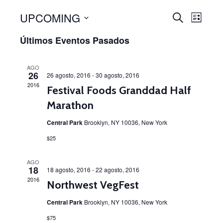
UPCOMING
Búsque
Naveg
BUSCAR
LIST
de
Seleccionar
y
Últimos Eventos Pasados
fecha.
vistas
navegac
de
AGO
de
26
Even
26 agosto, 2016
-
30 agosto, 2016
2016
Festival Foods Granddad Half
vistas
Marathon
de
Central Park
Brooklyn, NY 10036, New York
Eventos
$25
AGO
18
18 agosto, 2016
-
22 agosto, 2016
2016
Northwest VegFest
Central Park
Brooklyn, NY 10036, New York
$75